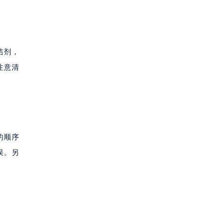
洁剂，
注意清
的顺序
误。另