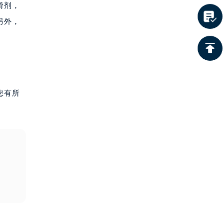
滑剂，
另外，
您有所
。