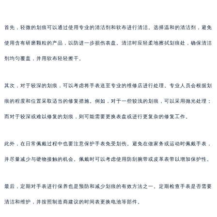
首先，轻微的划痕可以通过使用专业的清洁剂和软布进行清洁。选择温和的清洁剂，避免
使用含有研磨颗粒的产品，以防进一步损伤表盘。清洁时应轻柔地擦拭划痕处，确保清洁
剂均匀覆盖，并用软布轻轻擦干。
其次，对于较深的划痕，可以考虑将手表送至专业的维修店进行处理。专业人员会根据划
痕的程度和位置采取适当的修复措施。例如，对于一些较浅的划痕，可以采用抛光处理；
而对于较深或难以修复的划痕，则可能需要更换表盘或进行更复杂的修复工作。
此外，在日常佩戴过程中也要注意保护手表免受划伤。避免在做家务或运动时佩戴手表，
并尽量减少与硬物接触的机会。佩戴时可以考虑使用防刮腕带或皮革表带以增加保护性。
最后，定期对手表进行保养也是预防和减少划痕的有效方法之一。定期检查手表是否需要
清洁和维护，并按照制造商建议的时间表更换电池等部件。