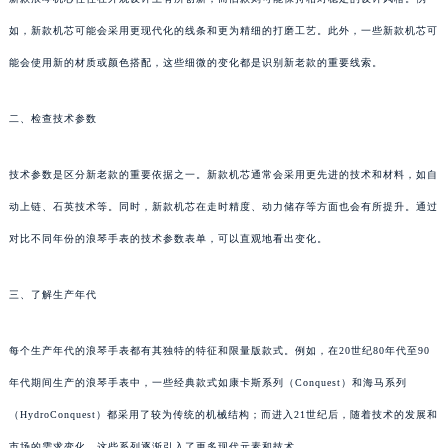
如，新款机芯可能会采用更现代化的线条和更为精细的打磨工艺。此外，一些新款机芯可
能会使用新的材质或颜色搭配，这些细微的变化都是识别新老款的重要线索。
二、检查技术参数
技术参数是区分新老款的重要依据之一。新款机芯通常会采用更先进的技术和材料，如自
动上链、石英技术等。同时，新款机芯在走时精度、动力储存等方面也会有所提升。通过
对比不同年份的浪琴手表的技术参数表单，可以直观地看出变化。
三、了解生产年代
每个生产年代的浪琴手表都有其独特的特征和限量版款式。例如，在20世纪80年代至90
年代期间生产的浪琴手表中，一些经典款式如康卡斯系列（Conquest）和海马系列
（HydroConquest）都采用了较为传统的机械结构；而进入21世纪后，随着技术的发展和
市场的需求变化，这些系列逐渐引入了更多现代元素和技术。