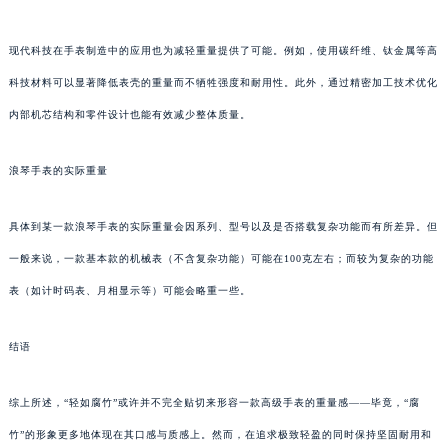
现代科技在手表制造中的应用也为减轻重量提供了可能。例如，使用碳纤维、钛金属等高
科技材料可以显著降低表壳的重量而不牺牲强度和耐用性。此外，通过精密加工技术优化
内部机芯结构和零件设计也能有效减少整体质量。
浪琴手表的实际重量
具体到某一款浪琴手表的实际重量会因系列、型号以及是否搭载复杂功能而有所差异。但
一般来说，一款基本款的机械表（不含复杂功能）可能在100克左右；而较为复杂的功能
表（如计时码表、月相显示等）可能会略重一些。
结语
综上所述，“轻如腐竹”或许并不完全贴切来形容一款高级手表的重量感——毕竟，“腐
竹”的形象更多地体现在其口感与质感上。然而，在追求极致轻盈的同时保持坚固耐用和