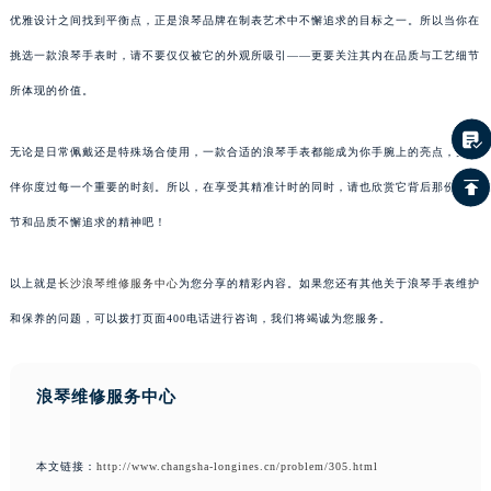
优雅设计之间找到平衡点，正是浪琴品牌在制表艺术中不懈追求的目标之一。所以当你在
挑选一款浪琴手表时，请不要仅仅被它的外观所吸引——更要关注其内在品质与工艺细节
所体现的价值。
无论是日常佩戴还是特殊场合使用，一款合适的浪琴手表都能成为你手腕上的亮点，并陪
伴你度过每一个重要的时刻。所以，在享受其精准计时的同时，请也欣赏它背后那份对细
节和品质不懈追求的精神吧！
以上就是
长沙浪琴维修服务中心
为您分享的精彩内容。如果您还有其他关于浪琴手表维护
和保养的问题，可以拨打页面400电话进行咨询，我们将竭诚为您服务。
浪琴维修服务中心
本文链接：
http://www.changsha-longines.cn/problem/305.html