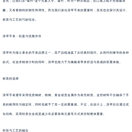
首先，让我们从“腐竹”这个元素入手。腐竹，作为一种豆制品，在口感上既不失细腻滑
嫩，又有着独特的韧性和弹性。而当我们谈论浪琴手表的重量时，其实也在探讨其设计、
材质与工艺的巧妙结合。
浪琴手表：轻盈与优雅并存
浪琴作为瑞士著名的手表品牌之一，其产品线涵盖了从经典到现代、从简约到奢华的各种
款式。在追求精准计时的同时，浪琴也致力于为佩戴者带来舒适与美感的双重体验。
材质的选择
浪琴手表通常采用优质钢材、精钢、黄金或贵金属作为表壳材质。这些材料不仅确保了手
表的耐用性与稳定性，同时也赋予了其一定的重量感。不过，在设计上，浪琴往往通过优
化结构、采用轻质合金或是减少非必要装饰元素等方式来控制整体重量。
科技与工艺的融合